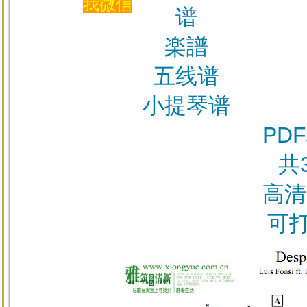
我微信
谱
楽譜
五线谱
小提琴谱
PD
共
高清
可